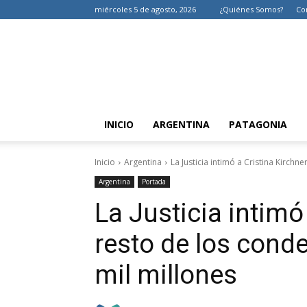
miércoles 5 de agosto, 2026
¿Quiénes Somos?
Co
INICIO
ARGENTINA
PATAGONIA
Inicio
Argentina
La Justicia intimó a Cristina Kirchn
Argentina
Portada
La Justicia intimó 
resto de los cond
mil millones