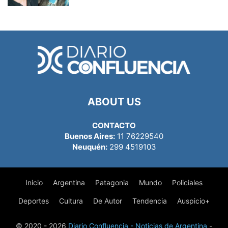
ABOUT US
CONTACTO
Buenos Aires:
11 76229540
Neuquén:
299 4519103
Inicio
Argentina
Patagonia
Mundo
Policiales
Deportes
Cultura
De Autor
Tendencia
Auspicio+
© 2020 - 2026
Diario Confluencia - Noticias de Argentina
-