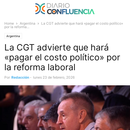
Home
Argentina
La CGT advierte que hará «pagar el costo político»
por la reforma...
Argentina
La CGT advierte que hará
«pagar el costo político» por
la reforma laboral
Por
Redacción
-
lunes 23 de febrero, 2026