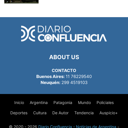
ABOUT US
CONTACTO
Buenos Aires:
11 76229540
Neuquén:
299 4519103
Inicio
Argentina
Patagonia
Mundo
Policiales
Deportes
Cultura
De Autor
Tendencia
Auspicio+
© 2020 - 2026
Diario Confluencia - Noticias de Argentina
-