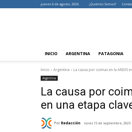
jueves 6 de agosto, 2026
¿Quiénes Somos?
Conta
INICIO
ARGENTINA
PATAGONIA
Inicio
Argentina
La causa por coimas en la ANDIS en
Argentina
La causa por coim
en una etapa clav
Por
Redacción
lunes 15 de septiembre, 2025