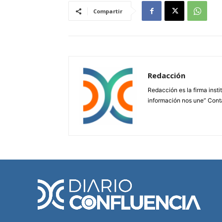
Compartir
Redacción
Redacción es la firma insti
información nos une” Cont