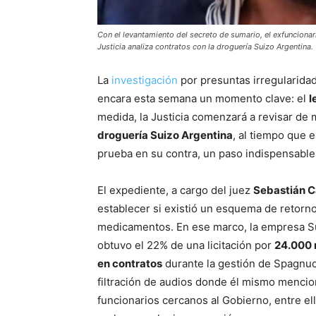
Con el levantamiento del secreto de sumario, el exfuncionari
Justicia analiza contratos con la droguería Suizo Argentina.
La
investigación
por presuntas irregularida
encara esta semana un momento clave: el
l
medida, la Justicia comenzará a revisar de 
droguería Suizo Argentina
, al tiempo que 
prueba en su contra, un paso indispensable
El expediente, a cargo del juez
Sebastián C
establecer si existió un esquema de retorno
medicamentos. En ese marco, la empresa Su
obtuvo el 22% de una licitación por
24.000 
en contratos
durante la gestión de Spagnuo
filtración de audios donde él mismo mencion
funcionarios cercanos al Gobierno, entre el