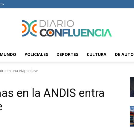
cto
MUNDO
POLICIALES
DEPORTES
CULTURA
DE AUTO
Diario
tra en una etapa clave
as en la ANDIS entra
Confluencia
e
–