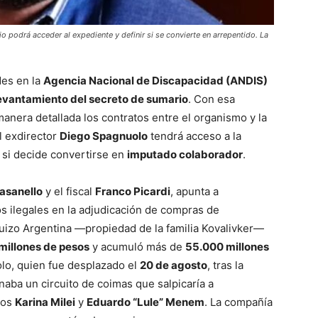
o podrá acceder al expediente y definir si se convierte en arrepentido. La
des en la
Agencia Nacional de Discapacidad (ANDIS)
evantamiento del secreto de sumario
. Con esa
manera detallada los contratos entre el organismo y la
el exdirector
Diego Spagnuolo
tendrá acceso a la
 si decide convertirse en
imputado colaborador
.
asanello
y el fiscal
Franco Picardi
, apunta a
s ilegales en la adjudicación de compras de
izo Argentina —propiedad de la familia Kovalivker—
millones de pesos
y acumuló más de
55.000 millones
lo, quien fue desplazado el
20 de agosto
, tras la
aba un circuito de coimas que salpicaría a
los
Karina Milei
y
Eduardo “Lule” Menem
. La compañía