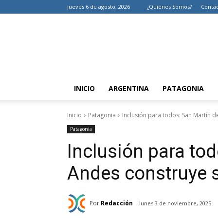
jueves 6 de agosto, 2026
¿Quiénes Somos?
Conta
INICIO
ARGENTINA
PATAGONIA
Inicio
Patagonia
Inclusión para todos: San Martín d
Patagonia
Inclusión para tod
Andes construye s
Por
Redacción
lunes 3 de noviembre, 2025