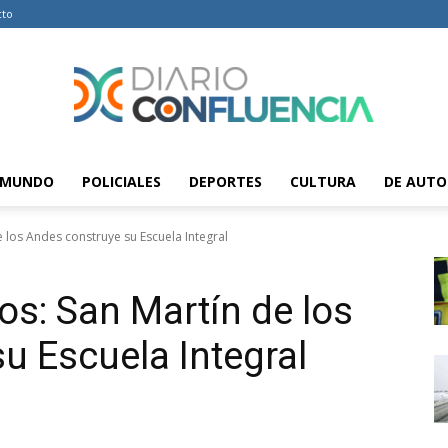
cto
MUNDO
POLICIALES
DEPORTES
CULTURA
DE AUTO
Diario
e los Andes construye su Escuela Integral
os: San Martín de los
Confluencia
u Escuela Integral
–