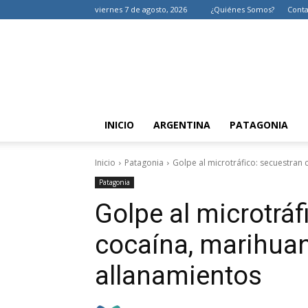
viernes 7 de agosto, 2026
¿Quiénes Somos?
Conta
INICIO
ARGENTINA
PATAGONIA
Inicio
Patagonia
Golpe al microtráfico: secuestran 
Patagonia
Golpe al microtráf
cocaína, marihuan
allanamientos