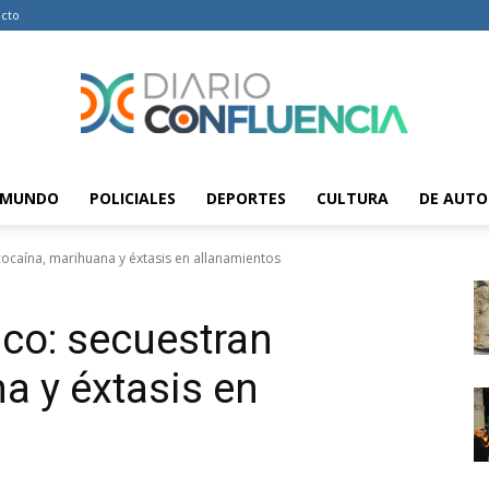
cto
MUNDO
POLICIALES
DEPORTES
CULTURA
DE AUTO
Diario
cocaína, marihuana y éxtasis en allanamientos
ico: secuestran
Confluencia
a y éxtasis en
–