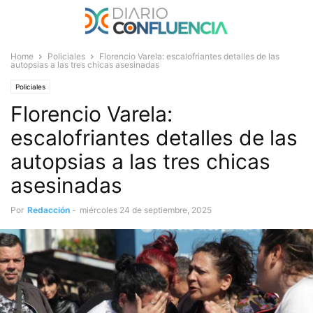
Home
Policiales
Florencio Varela: escalofriantes detalles de las
autopsias a las tres chicas asesinadas
Policiales
Florencio Varela:
escalofriantes detalles de las
autopsias a las tres chicas
asesinadas
Por
Redacción
-
miércoles 24 de septiembre, 2025