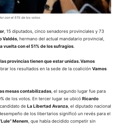
or con el 51% de los votos.
or
, 15 diputados, cinco senadores provinciales y 73
o Valdés
, hermano del actual mandatario provincial,
a vuelta con el 51% de los sufragios
.
las provincias tienen que estar unidas. Vamos
brar los resultados en la sede de la coalición
Vamos
as mesas contabilizadas
, el segundo lugar fue para
% de los votos. En tercer lugar se ubicó
Ricardo
 candidato de
La Libertad Avanza
, el diputado nacional
desempeño de los libertarios significó un revés para el
 “Lule” Menem
, que había decidido competir sin