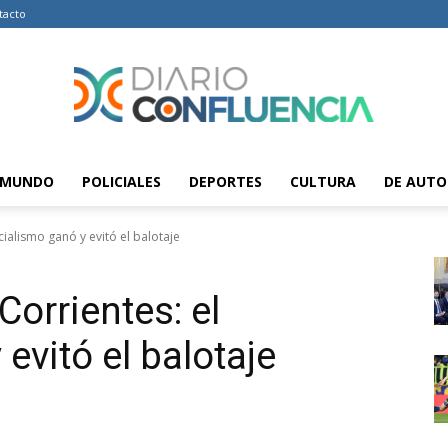
tacto
MUNDO
POLICIALES
DEPORTES
CULTURA
DE AUTO
Diario
icialismo ganó y evitó el balotaje
Corrientes: el
Confluencia
evitó el balotaje
–