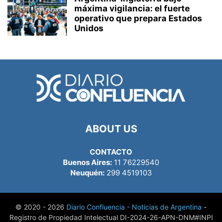
máxima vigilancia: el fuerte
operativo que prepara Estados
Unidos
ABOUT US
CONTACTO
Buenos Aires:
11 76229540
Neuquén:
299 4519103
© 2020 - 2026
Diario Confluencia - Noticias de Argentina
-
Registro de Propiedad Intelectual DI-2024-26-APN-DNM#INPI