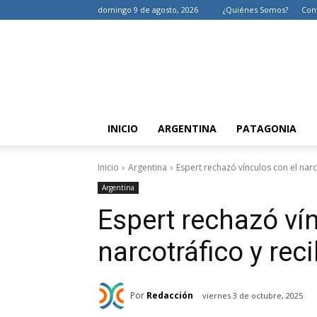
domingo 9 de agosto, 2026
¿Quiénes Somos?
Con
INICIO
ARGENTINA
PATAGONIA
Inicio
Argentina
Espert rechazó vínculos con el narc
Argentina
Espert rechazó ví
narcotráfico y rec
Por
Redacción
viernes 3 de octubre, 2025