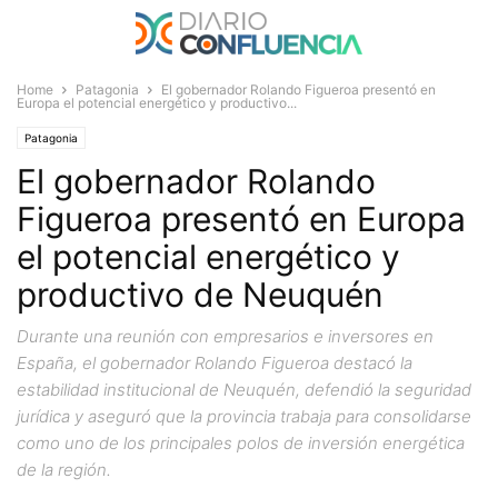
Home
Patagonia
El gobernador Rolando Figueroa presentó en
Europa el potencial energético y productivo...
Patagonia
El gobernador Rolando
Figueroa presentó en Europa
el potencial energético y
productivo de Neuquén
Durante una reunión con empresarios e inversores en
España, el gobernador Rolando Figueroa destacó la
estabilidad institucional de Neuquén, defendió la seguridad
jurídica y aseguró que la provincia trabaja para consolidarse
como uno de los principales polos de inversión energética
de la región.