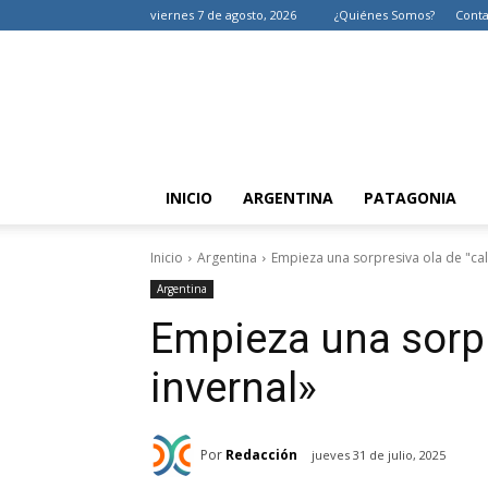
viernes 7 de agosto, 2026
¿Quiénes Somos?
Conta
INICIO
ARGENTINA
PATAGONIA
Inicio
Argentina
Empieza una sorpresiva ola de "cal
Argentina
Empieza una sorpr
invernal»
Por
Redacción
jueves 31 de julio, 2025