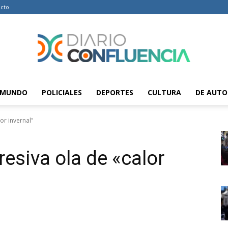
cto
MUNDO
POLICIALES
DEPORTES
CULTURA
DE AUTO
Diario
or invernal"
esiva ola de «calor
Confluencia
–