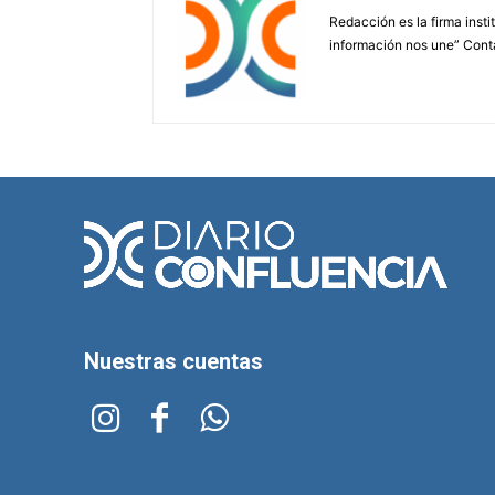
Redacción es la firma insti
información nos une” Cont
Nuestras cuentas