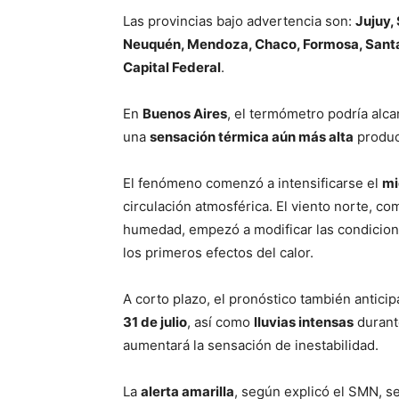
Las provincias bajo advertencia son:
Jujuy,
Neuquén, Mendoza, Chaco, Formosa, Santa F
Capital Federal
.
En
Buenos Aires
, el termómetro podría alca
una
sensación térmica aún más alta
product
El fenómeno comenzó a intensificarse el
mi
circulación atmosférica. El viento norte, co
humedad, empezó a modificar las condicio
los primeros efectos del calor.
A corto plazo, el pronóstico también antici
31 de julio
, así como
lluvias intensas
durant
aumentará la sensación de inestabilidad.
La
alerta amarilla
, según explicó el SMN, se