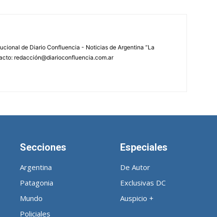
tucional de Diario Confluencia - Noticias de Argentina “La
acto: redacción@diarioconfluencia.com.ar
Secciones
Especiales
Argentina
De Autor
Patagonia
Exclusivas DC
Mundo
Auspicio +
Policiales