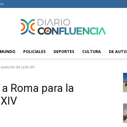
cto
MUNDO
POLICIALES
DEPORTES
CULTURA
DE AUTO
Diario
a asunción de León XIV
a a Roma para la
Confluencia
 XIV
–