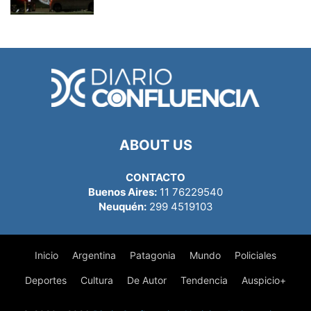
ABOUT US
CONTACTO
Buenos Aires:
11 76229540
Neuquén:
299 4519103
Inicio
Argentina
Patagonia
Mundo
Policiales
Deportes
Cultura
De Autor
Tendencia
Auspicio+