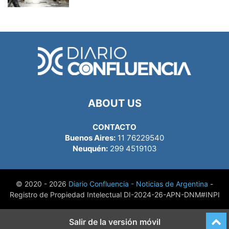
ABOUT US
CONTACTO
Buenos Aires:
11 76229540
Neuquén:
299 4519103
© 2020 - 2026
Diario Confluencia - Noticias de Argentina
-
Registro de Propiedad Intelectual DI-2024-26-APN-DNM#INPI
Salir de la versión móvil