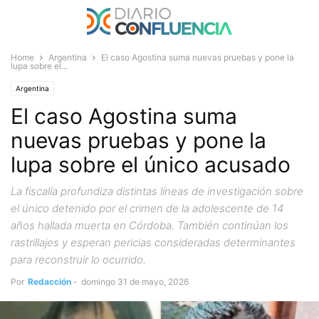
Home
Argentina
El caso Agostina suma nuevas pruebas y pone la
lupa sobre el...
Argentina
El caso Agostina suma
nuevas pruebas y pone la
lupa sobre el único acusado
La fiscalía profundiza distintas líneas de investigación sobre
el único detenido por el crimen de la adolescente de 14
años hallada muerta en Córdoba. También continúan los
rastrillajes y esperan pericias consideradas determinantes
para reconstruir lo ocurrido.
Por
Redacción
-
domingo 31 de mayo, 2026