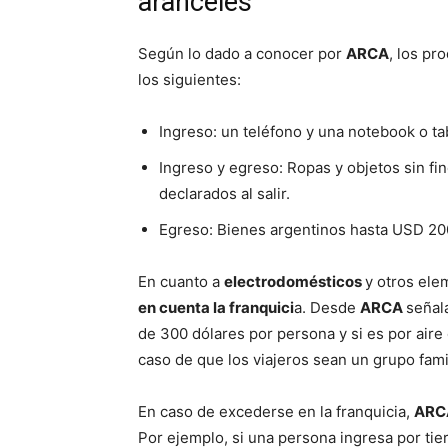
aranceles
Según lo dado a conocer por
ARCA
, los p
los siguientes:
Ingreso: un teléfono y una notebook o tab
Ingreso y egreso: Ropas y objetos sin fi
declarados al salir.
Egreso: Bienes argentinos hasta USD 20
En cuanto a
electrodomésticos
y otros el
en cuenta la franquici
a. Desde
ARCA
señala
de 300 dólares por persona y si es por aire
caso de que los viajeros sean un grupo fami
En caso de excederse en la franquicia,
AR
Por ejemplo, si una persona ingresa por ti