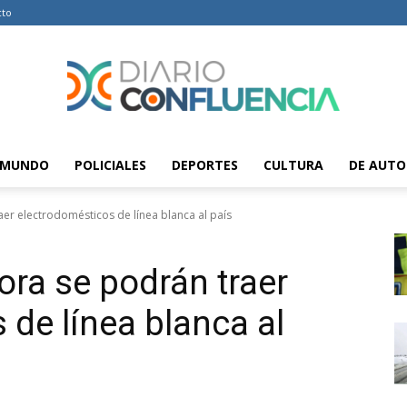
cto
MUNDO
POLICIALES
DEPORTES
CULTURA
DE AUTO
Diario
er electrodomésticos de línea blanca al país
ora se podrán traer
Confluencia
 de línea blanca al
–