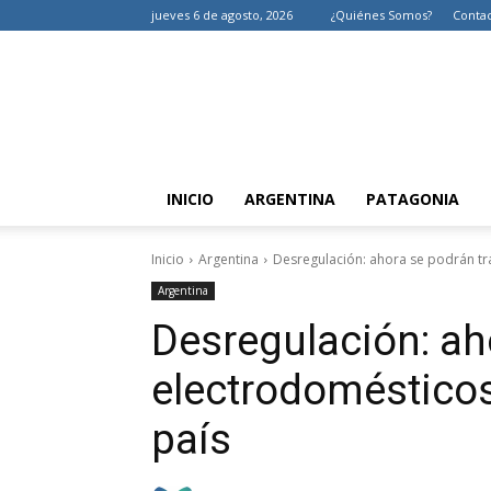
jueves 6 de agosto, 2026
¿Quiénes Somos?
Conta
INICIO
ARGENTINA
PATAGONIA
Inicio
Argentina
Desregulación: ahora se podrán tra
Argentina
Desregulación: ah
electrodomésticos
país