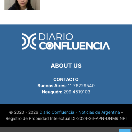
ABOUT US
CONTACTO
Buenos Aires:
11 76229540
Neuquén:
299 4519103
© 2020 - 2026
Diario Confluencia - Noticias de Argentina
-
Registro de Propiedad Intelectual DI-2024-26-APN-DNM#INPI