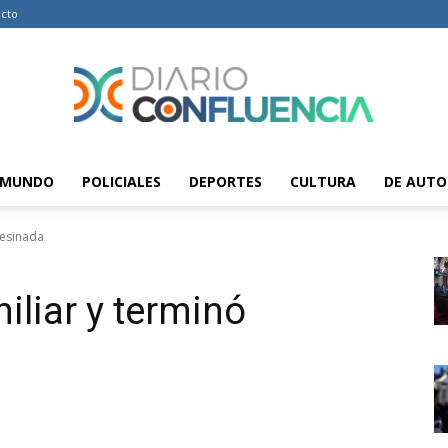
cto
MUNDO
POLICIALES
DEPORTES
CULTURA
DE AUTO
Diario
sesinada
iliar y terminó
Confluencia
–