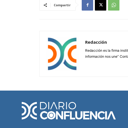
Compartir
Redacción
Redacción es la firma insti
información nos une” Cont