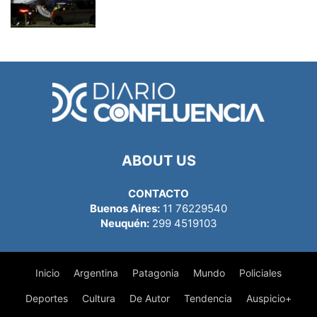
ABOUT US
CONTACTO
Buenos Aires:
11 76229540
Neuquén:
299 4519103
Inicio
Argentina
Patagonia
Mundo
Policiales
Deportes
Cultura
De Autor
Tendencia
Auspicio+