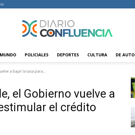
cto
MUNDO
POLICIALES
DEPORTES
CULTURA
DE AUTO
Diario
elve a bajar la tasa para...
le, el Gobierno vuelve a
Confluencia
estimular el crédito
–