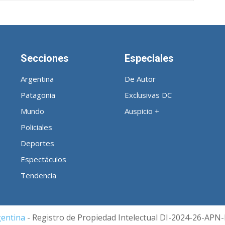
Secciones
Especiales
Argentina
De Autor
Patagonia
Exclusivas DC
Mundo
Auspicio +
Policiales
Deportes
Espectáculos
Tendencia
gentina
- Registro de Propiedad Intelectual DI-2024-26-A