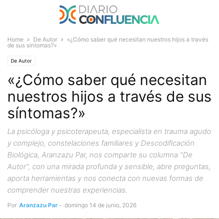
Home
De Autor
«¿Cómo saber qué necesitan nuestros hijos a través
de sus síntomas?»
De Autor
«¿Cómo saber qué necesitan
nuestros hijos a través de sus
síntomas?»
La psicóloga y psicoterapeuta, especialista en trauma agudo
y complejo, constelaciones familiares y Descodificación
Biológica, Aranzazu Par, nos comparte su columna "De
Autor", con una mirada profunda y sensible, abre preguntas,
aporta herramientas y nos conecta con nuevas formas de
comprender nuestras experiencias.
Por
Aranzazu Par
-
domingo 14 de junio, 2026