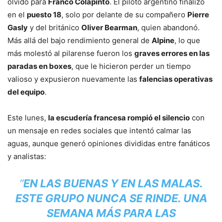
olvido para
Franco Colapinto
. El piloto argentino finalizó
en el
puesto 18
, solo por delante de su compañero
Pierre
Gasly
y del británico
Oliver Bearman
, quien abandonó.
Más allá del bajo rendimiento general de
Alpine
, lo que
más molestó al pilarense fueron los
graves errores en las
paradas en boxes
, que le hicieron perder un tiempo
valioso y expusieron nuevamente las
falencias operativas
del equipo
.
Este lunes,
la escudería francesa rompió el silencio
con
un mensaje en redes sociales que intentó calmar las
aguas, aunque generó opiniones divididas entre fanáticos
y analistas:
“
EN LAS BUENAS Y EN LAS MALAS.
ESTE GRUPO NUNCA SE RINDE. UNA
SEMANA MÁS PARA LAS