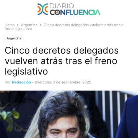
Home
Argentina
Cinco decretos delegados vuelven atrás tras el
freno legislativo
Argentina
Cinco decretos delegados
vuelven atrás tras el freno
legislativo
Por
Redacción
-
miércoles 3 de septiembre, 2025