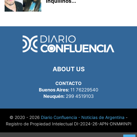
inquilinos...
ABOUT US
CONTACTO
Buenos Aires:
11 76229540
Neuquén:
299 4519103
© 2020 - 2026
Diario Confluencia - Noticias de Argentina
-
Registro de Propiedad Intelectual DI-2024-26-APN-DNM#INPI