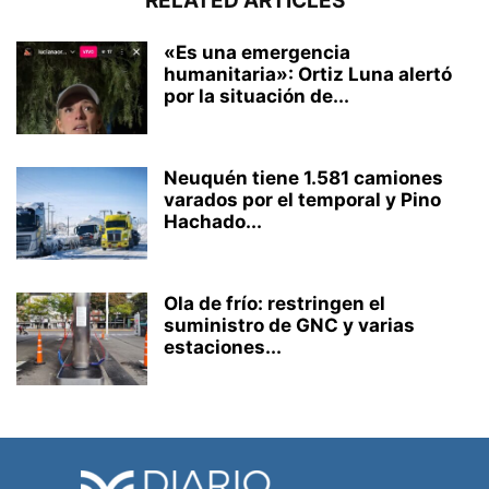
RELATED ARTICLES
«Es una emergencia
humanitaria»: Ortiz Luna alertó
por la situación de...
Neuquén tiene 1.581 camiones
varados por el temporal y Pino
Hachado...
Ola de frío: restringen el
suministro de GNC y varias
estaciones...