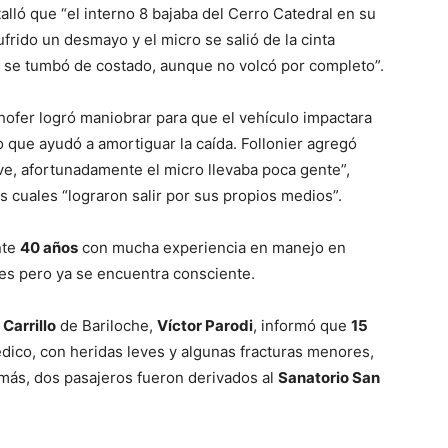
alló que “el interno 8 bajaba del Cerro Catedral en su
ufrido un desmayo y el micro se salió de la cinta
y se tumbó de costado, aunque no volcó por completo”.
chofer logró maniobrar para que el vehículo impactara
o que ayudó a amortiguar la caída. Follonier agregó
ve, afortunadamente el micro llevaba poca gente”,
os cuales “lograron salir por sus propios medios”.
nte
40 años
con mucha experiencia en manejo en
pes pero ya se encuentra consciente.
Carrillo
de Bariloche,
Víctor Parodi
, informó que
15
dico, con heridas leves y algunas fracturas menores,
emás, dos pasajeros fueron derivados al
Sanatorio San