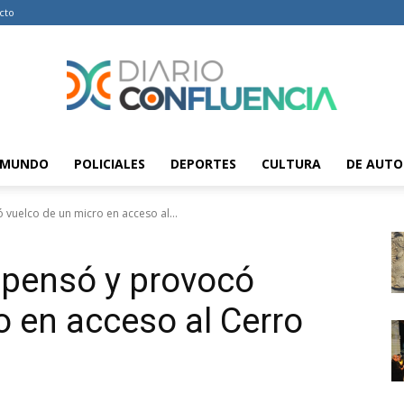
cto
MUNDO
POLICIALES
DEPORTES
CULTURA
DE AUTO
Diario
uelco de un micro en acceso al...
pensó y provocó
Confluencia
o en acceso al Cerro
–