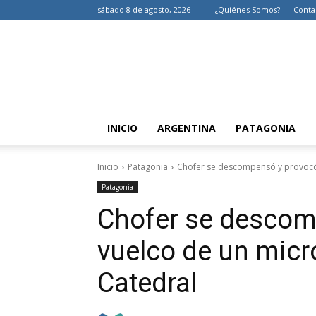
sábado 8 de agosto, 2026
¿Quiénes Somos?
Conta
INICIO
ARGENTINA
PATAGONIA
Inicio
Patagonia
Chofer se descompensó y provocó v
Patagonia
Chofer se descom
vuelco de un micr
Catedral