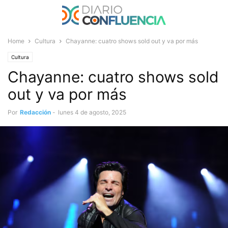
Home
Cultura
Chayanne: cuatro shows sold out y va por más
Cultura
Chayanne: cuatro shows sold
out y va por más
Por
Redacción
-
lunes 4 de agosto, 2025