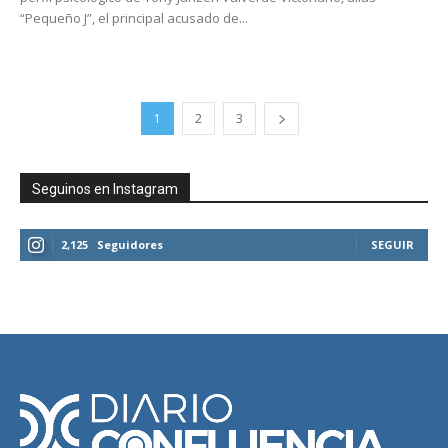
“Pequeño J”, el principal acusado de...
1
2
3
Seguinos en Instagram
2,125
Seguidores
SEGUIR