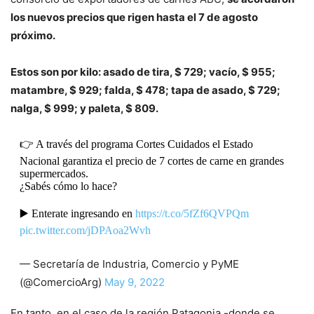
los nuevos precios que rigen hasta el 7 de agosto
próximo.
Estos son por kilo: asado de tira, $ 729; vacío, $ 955;
matambre, $ 929; falda, $ 478; tapa de asado, $ 729;
nalga, $ 999; y paleta, $ 809.
👉 A través del programa Cortes Cuidados el Estado
Nacional garantiza el precio de 7 cortes de carne en grandes
supermercados.
¿Sabés cómo lo hace?
▶️ Enterate ingresando en
https://t.co/5fZf6QVPQm
pic.twitter.com/jDPAoa2Wvh
— Secretaría de Industria, Comercio y PyME
(@ComercioArg)
May 9, 2022
En tanto, en el caso de la región Patagonia -donde se