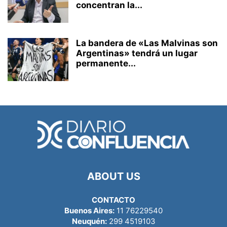
concentran la...
La bandera de «Las Malvinas son
Argentinas» tendrá un lugar
permanente...
ABOUT US
CONTACTO
Buenos Aires:
11 76229540
Neuquén:
299 4519103