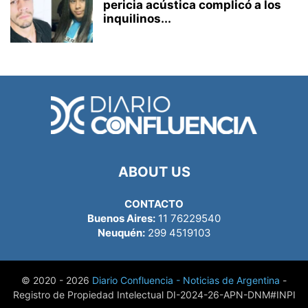
pericia acústica complicó a los
inquilinos...
ABOUT US
CONTACTO
Buenos Aires:
11 76229540
Neuquén:
299 4519103
© 2020 - 2026
Diario Confluencia - Noticias de Argentina
-
Registro de Propiedad Intelectual DI-2024-26-APN-DNM#INPI