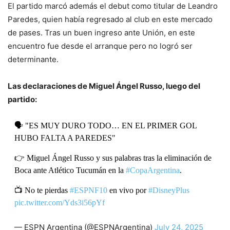
El partido marcó además el debut como titular de Leandro
Paredes, quien había regresado al club en este mercado
de pases. Tras un buen ingreso ante Unión, en este
encuentro fue desde el arranque pero no logró ser
determinante.
Las declaraciones de Miguel Ángel Russo, luego del
partido:
🗣️ "ES MUY DURO TODO… EN EL PRIMER GOL
HUBO FALTA A PAREDES"
👉 Miguel Ángel Russo y sus palabras tras la eliminación de
Boca ante Atlético Tucumán en la
#CopaArgentina
.
📺 No te pierdas
#ESPNF10
en vivo por
#DisneyPlus
pic.twitter.com/Yds3i56pYf
— ESPN Argentina (@ESPNArgentina)
July 24, 2025