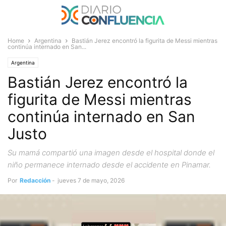
Home
Argentina
Bastián Jerez encontró la figurita de Messi mientras
continúa internado en San...
Argentina
Bastián Jerez encontró la
figurita de Messi mientras
continúa internado en San
Justo
Su mamá compartió una imagen desde el hospital donde el
niño permanece internado desde el accidente en Pinamar.
Por
Redacción
-
jueves 7 de mayo, 2026