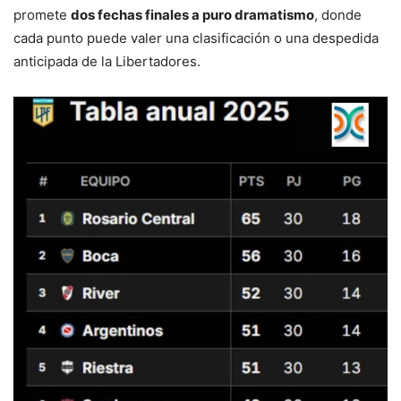
promete
dos fechas finales a puro dramatismo
, donde
cada punto puede valer una clasificación o una despedida
anticipada de la Libertadores.