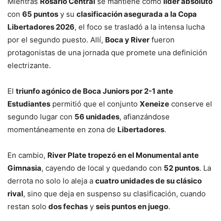
Mientras
Rosario Central
se mantiene como
líder absoluto
con
65 puntos
y su
clasificación asegurada a la Copa
Libertadores 2026
, el foco se trasladó a la intensa lucha
por el segundo puesto. Allí,
Boca y River
fueron
protagonistas de una jornada que promete una definición
electrizante.
El
triunfo agónico de Boca Juniors por 2-1 ante
Estudiantes
permitió que el conjunto
Xeneize
conserve el
segundo lugar con
56 unidades
, afianzándose
momentáneamente en zona de
Libertadores
.
En cambio,
River Plate tropezó en el Monumental ante
Gimnasia
, cayendo de local y quedando con
52 puntos
. La
derrota no solo lo aleja a
cuatro unidades de su clásico
rival
, sino que deja en suspenso su clasificación, cuando
restan solo
dos fechas
y
seis puntos en juego
.