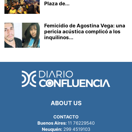
Plaza de...
Femicidio de Agostina Vega: una
pericia acústica complicó a los
inquilinos...
ABOUT US
CONTACTO
Buenos Aires:
11 76229540
Neuquén:
299 4519103