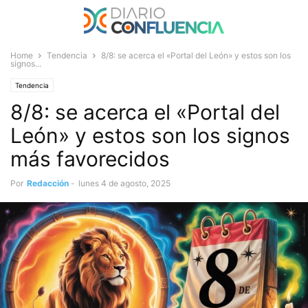
Home
Tendencia
8/8: se acerca el «Portal del León» y estos son los
signos...
Tendencia
8/8: se acerca el «Portal del
León» y estos son los signos
más favorecidos
Por
Redacción
-
lunes 4 de agosto, 2025