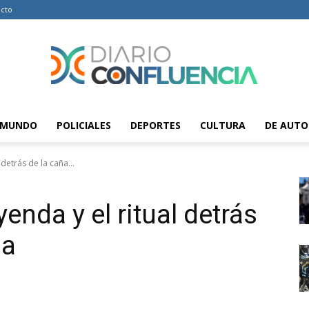
cto
MUNDO
POLICIALES
DEPORTES
CULTURA
DE AUTO
Diario
 detrás de la caña...
yenda y el ritual detrás
Confluencia
da
–