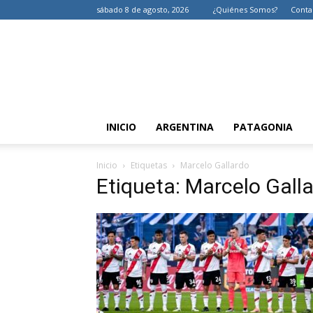
sábado 8 de agosto, 2026
¿Quiénes Somos?
Conta
INICIO
ARGENTINA
PATAGONIA
Inicio
Etiquetas
Marcelo Gallardo
Etiqueta: Marcelo Gall