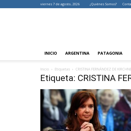
viernes 7 de agosto, 2026
¿Quiénes Somos?
Conta
INICIO
ARGENTINA
PATAGONIA
Inicio
Etiquetas
CRISTINA FERNÁNDEZ DE KIRCHN
Etiqueta: CRISTINA 