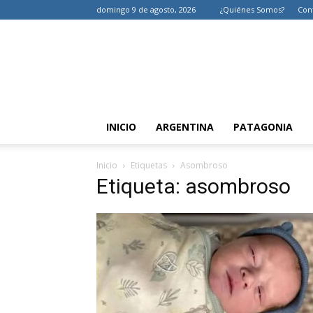
domingo 9 de agosto, 2026
¿Quiénes Somos?
Con
INICIO
ARGENTINA
PATAGONIA
Inicio
Etiquetas
Asombroso
Etiqueta: asombroso