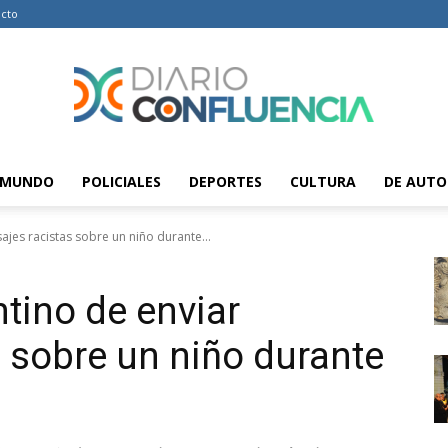
cto
MUNDO
POLICIALES
DEPORTES
CULTURA
DE AUTO
Diario
jes racistas sobre un niño durante...
tino de enviar
Confluencia
 sobre un niño durante
–