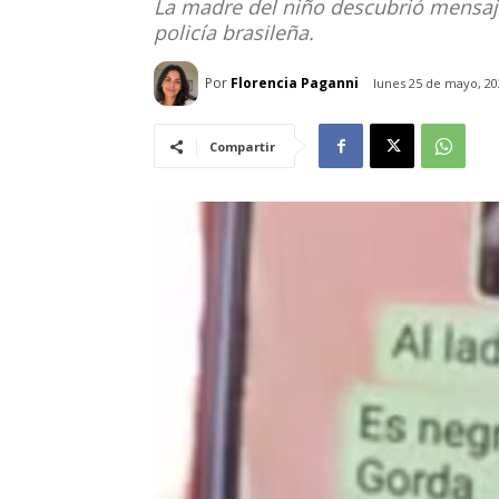
La madre del niño descubrió mensaje
policía brasileña.
Por
Florencia Paganni
lunes 25 de mayo, 20
Compartir