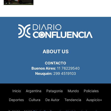
ABOUT US
CONTACTO
Buenos Aires:
11 76229540
Neuquén:
299 4519103
Inicio
Argentina
Patagonia
Mundo
Policiales
Deportes
Cultura
De Autor
Tendencia
Auspicio+