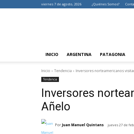
viernes 7 de agosto, 2026
¿Quiénes Somos?
Conta
INICIO
ARGENTINA
PATAGONIA
Inicio
Tendencia
Inversores norteamericanos visita
Tendencia
Inversores nortea
Añelo
Por
Juan Manuel Quintans
jueves 27 de feb