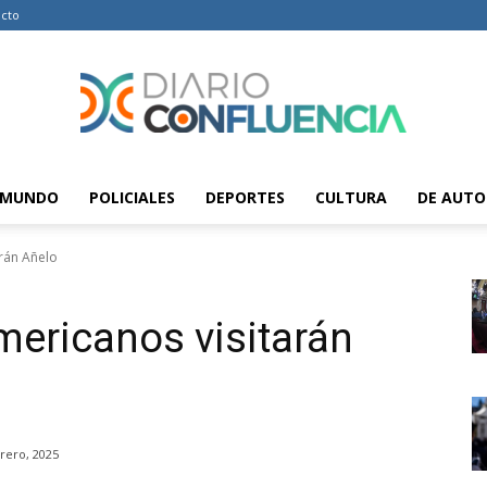
cto
MUNDO
POLICIALES
DEPORTES
CULTURA
DE AUTO
Diario
rán Añelo
mericanos visitarán
Confluencia
rero, 2025
–