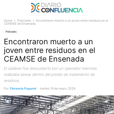
Home
Policiales
Encontraron muerto a un joven entre residuos en el
CEAMSE de Ensenada
Policiales
Encontraron muerto a un
joven entre residuos en el
CEAMSE de Ensenada
El cadáver fue descubierto por un operador mientras
realizaba tareas dentro del predio de tratamiento de
residuos.
Por
Florencia Paganni
-
martes 19 de mayo, 2026