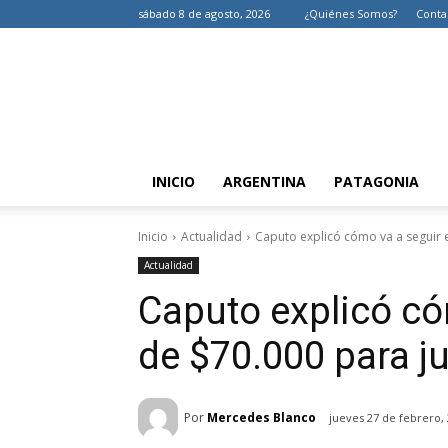
sábado 8 de agosto, 2026
¿Quiénes Somos?
Conta
INICIO
ARGENTINA
PATAGONIA
Inicio
Actualidad
Caputo explicó cómo va a seguir e
Actualidad
Caputo explicó có
de $70.000 para j
Por
Mercedes Blanco
jueves 27 de febrero,