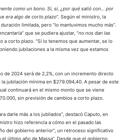
mente como un bono. Si, si, ¿por qué salió con… por
 era algo de corto plazo
”. Según el ministro, la
na duración limitada, pero “lo mantuvimos mucho más”.
encantaría
” que se pudiera ajustar, “
no nos dan las
to a corto plazo. “Si lo tenemos que aumentar, se lo
oniendo jubilaciones a la misma vez que estamos
o de 2024 será de 2,2%, con un incremento directo
á la jubilación mínima en $279.094,40. A pesar de este
sual continuará en el mismo monto que se viene
70.000, sin previsión de cambios a corto plazo.
a darle más a los jubilados”, destacó Caputo, en
inistro hizo referencia a cómo en el pasado las
o del gobierno anterior”, un retroceso significativo
n el último año de Massa”. Desde que el gobierno