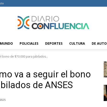
cto
MUNDO
POLICIALES
DEPORTES
CULTURA
DE AUTO
Diario
l bono de $70.000 para jubilados...
mo va a seguir el bono
Confluencia
ubilados de ANSES
 2025
–