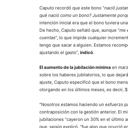
Caputo recordó que este bono “
nació justa
qué nació como un bono? Justamente porque
intención inicial era que el bono tuviera u
De hecho, Caputo señaló que, aunque “
me 
cuentas
”, lo que impide cualquier incremen
tengo que sacar a alguien. Estamos recomp
ajustando el gasto”,
indicó
.
El aumento de la jubilación mínima
en marz
sobre los haberes jubilatorios, lo que dejar
ajuste, Caputo especificó que el bono men
otorgando en los últimos meses, es decir, $
“Nosotros estamos haciendo un esfuerzo par
contraposición con la gestión anterior. El m
jubilaciones “cayeron un 30% en el último añ
que, según explicó, “fue algo que ocurrió e