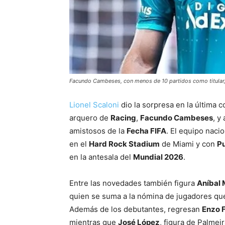
Facundo Cambeses, con menos de 10 partidos como titular, i
Lionel Scaloni
dio la sorpresa en la última 
arquero de
Racing
,
Facundo Cambeses
, y
amistosos de la
Fecha FIFA
. El equipo naci
en el
Hard Rock Stadium
de Miami y con
Pu
en la antesala del
Mundial 2026
.
Entre las novedades también figura
Aníbal
quien se suma a la nómina de jugadores que 
Además de los debutantes, regresan
Enzo 
mientras que
José López
, figura de Palmeir