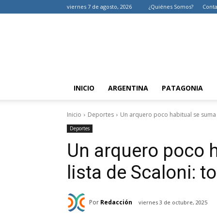
viernes 7 de agosto, 2026
¿Quiénes Somos?
Conta
INICIO
ARGENTINA
PATAGONIA
Inicio
Deportes
Un arquero poco habitual se suma a 
Deportes
Un arquero poco h
lista de Scaloni: t
Por
Redacción
viernes 3 de octubre, 2025