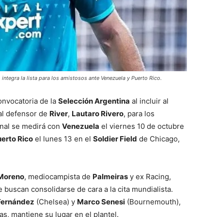
ntegra la lista para los amistosos ante Venezuela y Puerto Rico.
convocatoria de la
Selección Argentina
al incluir al
 al defensor de
River
,
Lautaro Rivero
, para los
onal se medirá con
Venezuela
el viernes 10 de octubre
erto Rico
el lunes 13 en el
Soldier Field
de Chicago,
 Moreno
, mediocampista de
Palmeiras
y ex Racing,
buscan consolidarse de cara a la cita mundialista.
Fernández
(Chelsea) y
Marco Senesi
(Bournemouth),
as, mantiene su lugar en el plantel.