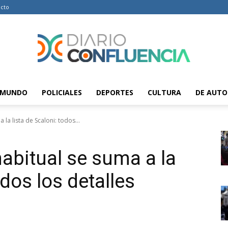
cto
MUNDO
POLICIALES
DEPORTES
CULTURA
DE AUTO
Diario
la lista de Scaloni: todos...
abitual se suma a la
Confluencia
odos los detalles
–