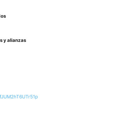
dos
Noticias
s y alianzas
de
kfJUM2hT6UTr51p
Argentina