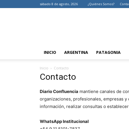
sábado 8 de agosto, 2026
¿Quiénes Somos?
Conta
INICIO
ARGENTINA
PATAGONIA
Inicio
Contacto
Contacto
Diario Confluencia
mantiene canales de cont
organizaciones, profesionales, empresas y
información, realizar consultas o establece
WhatsApp Institucional
+54 9 11 5101-7837