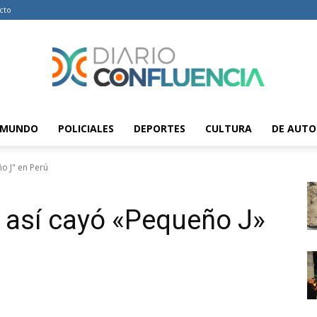
cto
MUNDO
POLICIALES
DEPORTES
CULTURA
DE AUTO
Diario
ño J" en Perú
: así cayó «Pequeño J»
Confluencia
–