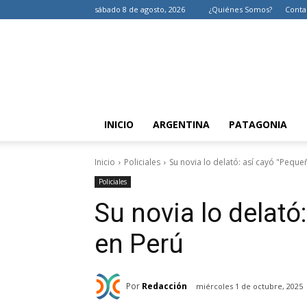
sábado 8 de agosto, 2026
¿Quiénes Somos?
Conta
INICIO
ARGENTINA
PATAGONIA
Inicio
Policiales
Su novia lo delató: así cayó "Peque
Policiales
Su novia lo delató
en Perú
Por
Redacción
miércoles 1 de octubre, 2025