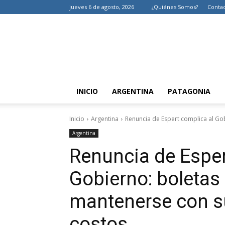
jueves 6 de agosto, 2026
¿Quiénes Somos?
Conta
INICIO
ARGENTINA
PATAGONIA
Inicio
Argentina
Renuncia de Espert complica al Gob
Argentina
Renuncia de Esper
Gobierno: boletas
mantenerse con s
costos