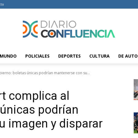
cto
MUNDO
POLICIALES
DEPORTES
CULTURA
DE AUTO
Diario
ierno: boletas únicas podrían mantenerse con su...
t complica al
Confluencia
 únicas podrían
u imagen y disparar
–