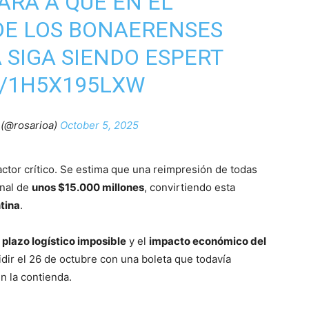
ARÁ A QUE EN EL
DE LOS BONAERENSES
 SIGA SIENDO ESPERT
M/1H5X195LXW
 (@rosarioa)
October 5, 2025
actor crítico. Se estima que una reimpresión de todas
onal de
unos $15.000 millones
, convirtiendo esta
ntina
.
l
plazo logístico imposible
y el
impacto económico del
idir el 26 de octubre con una boleta que todavía
en la contienda.