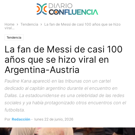
Home
Tendencia
La fan de Messi de casi 100 años que se hizo
viral...
Tendencia
La fan de Messi de casi 100
años que se hizo viral en
Argentina-Austria
Pauline Kana apareció en las tribunas con un cartel
dedicado al capitán argentino durante el encuentro en
Dallas. La estadounidense es una celebridad de las redes
sociales y ya había protagonizado otros encuentros con el
futbolista.
Por
Redacción
-
lunes 22 de junio, 2026