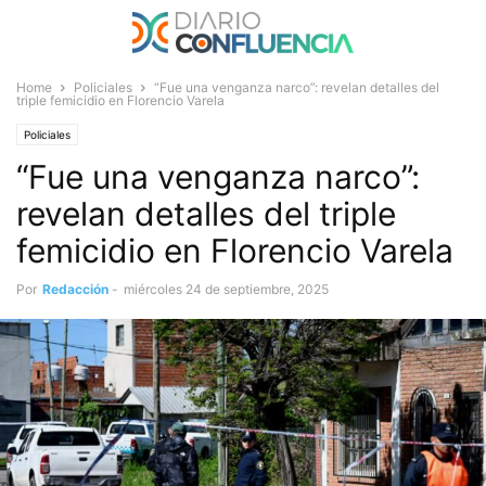
Home
Policiales
“Fue una venganza narco”: revelan detalles del
triple femicidio en Florencio Varela
Policiales
“Fue una venganza narco”:
revelan detalles del triple
femicidio en Florencio Varela
Por
Redacción
-
miércoles 24 de septiembre, 2025